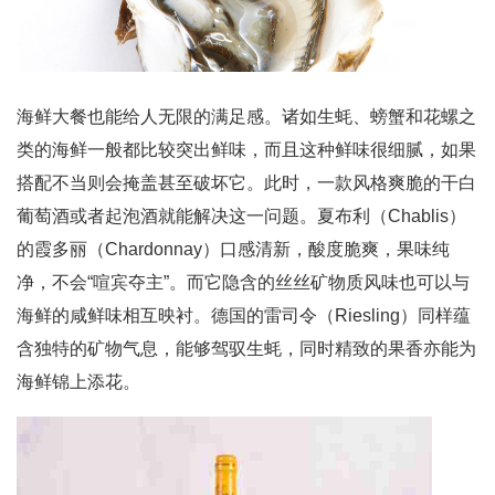
海鲜大餐也能给人无限的满足感。诸如生蚝、螃蟹和花螺之
类的海鲜一般都比较突出鲜味，而且这种鲜味很细腻，如果
搭配不当则会掩盖甚至破坏它。此时，一款风格爽脆的干白
葡萄酒或者起泡酒就能解决这一问题。夏布利（Chablis）
的霞多丽（Chardonnay）口感清新，酸度脆爽，果味纯
净，不会“喧宾夺主”。而它隐含的丝丝矿物质风味也可以与
海鲜的咸鲜味相互映衬。德国的雷司令（Riesling）同样蕴
含独特的矿物气息，能够驾驭生蚝，同时精致的果香亦能为
海鲜锦上添花。