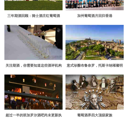
三年期酒回顾：骑士酒庄红葡萄酒
加州葡萄酒月回归香港
关注期酒，你需要知道这些酒评机构
意式珍酿布鲁奈罗，托斯卡纳璀璨明
珠
超过一半的班加罗尔酒吧尚未更新执
葡萄酒界四大顶级家族
照