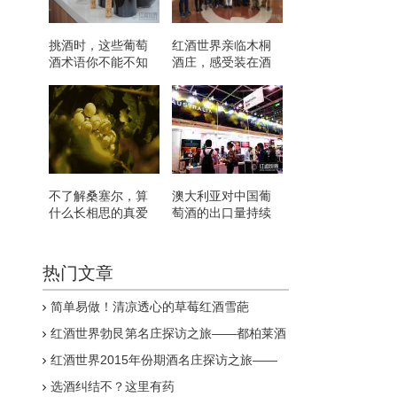
挑酒时，这些葡萄
红酒世界亲临木桐
酒术语你不能不知
酒庄，感受装在酒
道！
杯里的艺术
不了解桑塞尔，算
澳大利亚对中国葡
什么长相思的真爱
萄酒的出口量持续
粉？
攀升
热门文章
简单易做！清凉透心的草莓红酒雪葩
红酒世界勃艮第名庄探访之旅——都柏莱酒
庄
红酒世界2015年份期酒名庄探访之旅——
拉菲古堡
选酒纠结不？这里有药