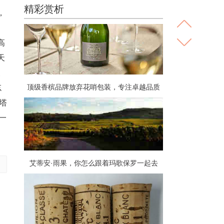
精彩赏析
，
高
天
波
顶级香槟品牌放弃花哨包装，专注卓越品质
忘
塔
一
艾蒂安·雨果，你怎么跟着玛歌保罗一起去
了？