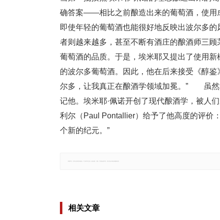
确答案——相比之前酿造出来的葡萄酒，使用
即使年轻的葡萄酒也能很好地反映出波尔多的
者则越来越多，甚至不断有酒庄的酿酒师三顾
葡萄酒的品质。于是，埃米耶又提出了使用新
的波尔多葡萄酒。因此，他在后来接受《醇鉴》（Wi
尔多，让我真正在酿酒学领域加冕。” 虽然埃
记他。埃米耶·佩诺开创了现代酿酒学，被人们
利尔（Paul Pontallier）给予了他高
个新的纪元。”
郑重声明：文章仅代表原作者观点，不代表本站立场；如有侵权、违规，可直接反馈本站，我们将会作修改或删除处理。
相关文章