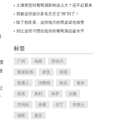
图玛蒂亚克古堡
土壤类型对葡萄酒影响这么大？还不赶紧来
看看
我被这些波尔多名庄庄主“帅”到了！
除了勃艮第，这些地方的黑皮诺也很赞
别让这些习惯拉低你的葡萄酒品鉴水平
升
标签
广州
瑞典
劳动力
度
波
垂涎欲滴
娇贵
美国
普通人
消费税
新品
紫米
让
东营
奥利
科萨
尔雅
个
空间站
病毒
但丁
华莱士
瑞斯
嘉宾