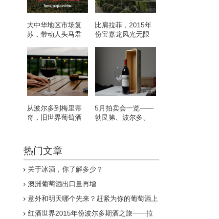
大中华地区市场复
比肩拉菲，2015年
苏，带动人头马君
份宝嘉龙风光无限
度销量上涨
从波尔多到梅里蒂
5月拍卖会一览——
奇，旧世界葡萄酒
勃艮第、波尔多、
的优良传统一直在
威士忌领衔
延续
热门文章
关于冰酒，你了解多少？
澳洲葡萄酒出口量再增
意外和明天哪个先来？赶紧为你的葡萄酒上
道“保命符”吧！
红酒世界2015年份波尔多期酒之旅——拉