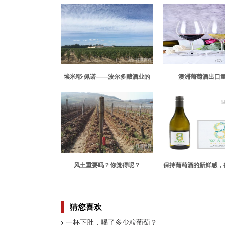
埃米耶·佩诺——波尔多酿酒业的
澳洲葡萄酒出口
改革者
风土重要吗？你觉得呢？
保持葡萄酒的新鲜感，
一样的
猜您喜欢
一杯下肚，喝了多少粒葡萄？