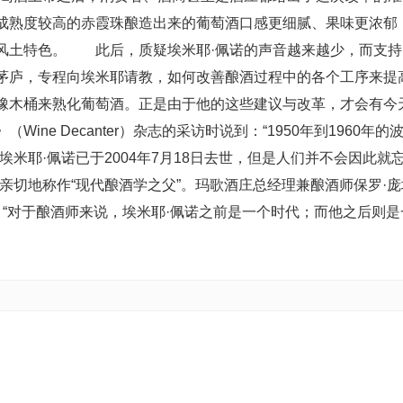
成熟度较高的赤霞珠酿造出来的葡萄酒口感更细腻、果味更浓郁
风土特色。 此后，质疑埃米耶·佩诺的声音越来越少，而支持
茅庐，专程向埃米耶请教，如何改善酿酒过程中的各个工序来提
橡木桶来熟化葡萄酒。正是由于他的这些建议与改革，才会有今
ne Decanter）杂志的采访时说到：“1950年到1960年的
米耶·佩诺已于2004年7月18日去世，但是人们并不会因此就
亲切地称作“现代酿酒学之父”。玛歌酒庄总经理兼酿酒师保罗·庞
度的评价：“对于酿酒师来说，埃米耶·佩诺之前是一个时代；而他之后则是