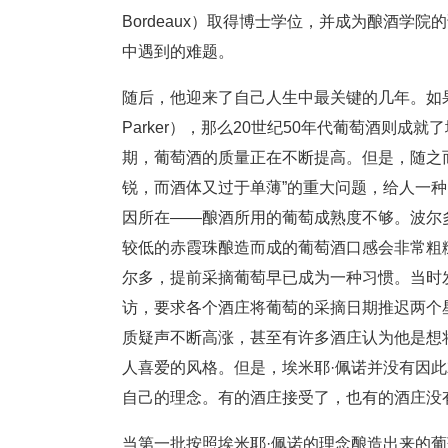
Bordeaux）取得博士学位，并成为酿酒
中遇到的难题。
随后，他迎来了自己人生中最关键的几年。如果说
Parker），那么20世纪50年代葡萄酒则
期，葡萄酒的质量正在不断提高。但是，随之
锐，而酒体又过于单薄”的重大问题，给人一
因所在——酿酒所用的葡萄成熟度不够。波尔多的主要
较低的赤霞珠酿造而成的葡萄酒口感会非常
尔多，提前采摘葡萄早已成为一种习惯。当时
访，要求各个酒庄将葡萄的采摘日期推迟两个
质疑声不断高涨，甚至有许多酒庄认为他是想
人喜爱的风格。但是，埃米耶·佩诺并没有因
自己的理念。有的酒庄接受了，也有的酒庄没
当第一批按照埃米耶·佩诺的理念酿造出来的