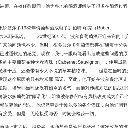
学院的讲师。在校任教期间，他为各地的酿酒师解决了很多在酿酒过程
波尔多1982年份葡萄酒成就了罗伯特·帕克（Robert
成就了埃米耶·佩诺。 20世纪50年代，波尔多葡萄酒正迎来它的上
而来的问题也不少。当时，很多波尔多葡萄酒都存在“酸度十分尖
种已过适饮期的感觉。现在，我们一眼就能看出造成这些问题的原
葡萄品种为赤霞珠（Cabernet Sauvignon），使用成熟
粗糙和干涩，还会带有令人不悦的草本植物味。 但是在当时的
发现这个原因的只有埃米耶·佩诺。至此，他开始在波尔多地区走
星期。埃米耶当时还没有如今的名气，而他对传统方法的挑战也
将波尔多葡萄酒“佩诺化”，即将波尔多的特有风格改变成为自己
此就放弃他的想法。他仍然奔走于波尔多的各个酒庄，向他们阐释
有接受。但是，无论接受与否，时间会检验一切。
葡萄酒上市之后，消费者、酒商甚至是酒庄都给出了这次改革的准