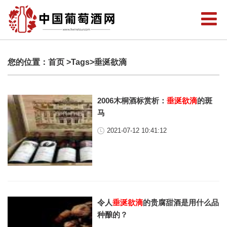
您的位置：
首页
>Tags>垂涎欲滴
2006木桐酒标赏析：
垂涎欲滴
的斑
马
2021-07-12 10:41:12
令人
垂涎欲滴
的贵腐甜酒是用什么品
种酿的？