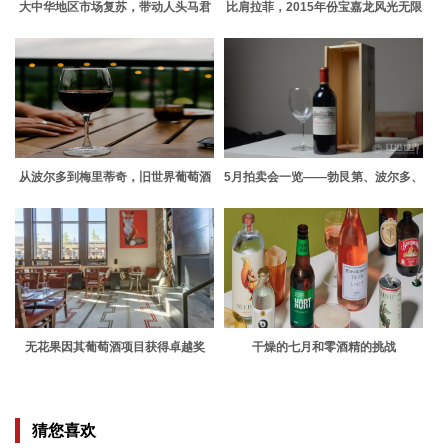
大中华地区市场复苏，带动人头马君
比肩拉菲，2015年份宝嘉龙风光无限
度销量上涨
从波尔多到梅里蒂奇，旧世界葡萄酒
5月拍卖会一览——勃艮第、波尔多、
的优良传统一直在延续
威士忌领衔
无花果因其葡萄酒项目获得卓越奖
干燥的七月和零酒精的挑战
猜您喜欢