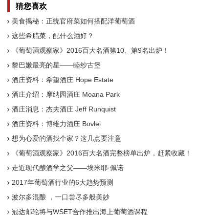
猜您喜欢
美食揭秘：正统官府菜如何搭配洋葡萄酒
这些希腊菜，配什么酒好？
《葡萄酒观察家》2016百大名酒第10、第9名出炉！
黎巴嫩最亮的星——睦纱古堡
酒庄资料：希望酒庄 Hope Estate
酒庄介绍：摩纳园酒庄 Moana Park
酒庄消息：杰夫酒庄 Jeff Runquist
酒庄资料：博维力酒庄 Bovlei
想为心爱的酒找个家？这几点要注意
《葡萄酒观察家》2016百大名酒完整榜单出炉，赶紧收藏！
走近现代酿酒学之父——埃米耶·佩诺
2017年葡萄酒行业的6大趋势预测
波尔多混酿 ，一口尝尽多般美妙
冠达邮轮将与WSET合作推出海上葡萄酒课程