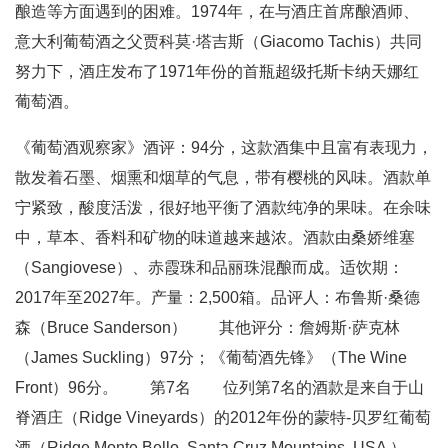
酿造等方面遇到的困难。1974年，在与酒庄首席酿酒师、
意大利葡萄酒之父贾科莫·塔吉斯（Giacomo Tachis）共同
努力下，酒庄发布了1971年份的首瓶超级托斯卡纳天娜红
葡萄酒。
《葡萄酒观察家》酒评：94分，这款酒集中且富有表现力，
散发着石墨、烟熏和烟草的气息，带有樱桃的风味。酒款单
宁紧致，酸度活泼，很好地平衡了酒款纯净的果味。在余味
中，草本、香料和矿物的味道越来越浓。酒款由桑娇维塞
（Sangiovese）、赤霞珠和品丽珠混酿而成。适饮期：
2017年至2027年。产量：2,500箱。品评人：布鲁斯·桑德
森（Bruce Sanderson） 其他评分：詹姆斯·萨克林
（James Suckling）97分；《葡萄酒先锋》（The Wine
Front）96分。 第7名 位列第7名的酒款是来自于山
脊酒庄（Ridge Vineyards）的2012年份的蒙特-贝罗红葡萄
酒（Ridge Monte Bello, Santa Cruz Mountains, USA ）。