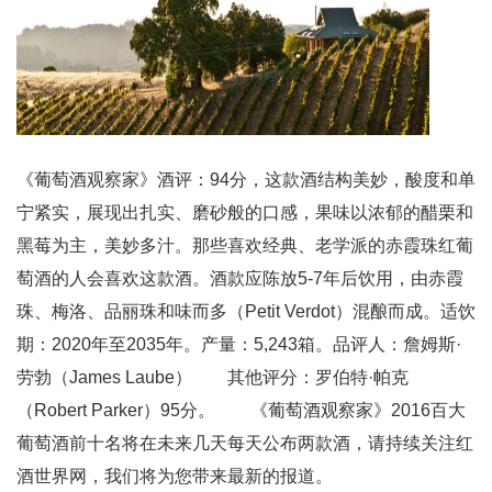
《葡萄酒观察家》酒评：94分，这款酒结构美妙，酸度和单
宁紧实，展现出扎实、磨砂般的口感，果味以浓郁的醋栗和
黑莓为主，美妙多汁。那些喜欢经典、老学派的赤霞珠红葡
萄酒的人会喜欢这款酒。酒款应陈放5-7年后饮用，由赤霞
珠、梅洛、品丽珠和味而多（Petit Verdot）混酿而成。适饮
期：2020年至2035年。产量：5,243箱。品评人：詹姆斯·
劳勃（James Laube） 其他评分：罗伯特·帕克
（Robert Parker）95分。 《葡萄酒观察家》2016百大
葡萄酒前十名将在未来几天每天公布两款酒，请持续关注红
酒世界网，我们将为您带来最新的报道。