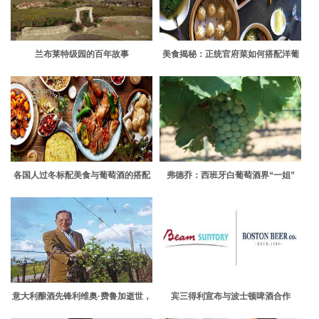
兰布莱特级园的百年故事
美食揭秘：正统官府菜如何搭配洋葡
萄酒
各国人过冬标配美食与葡萄酒的搭配
弗德乔：西班牙白葡萄酒界“一姐”
意大利酿酒先锋利维奥·费鲁加逝世，
宾三得利宣布与波士顿啤酒合作
享年102岁