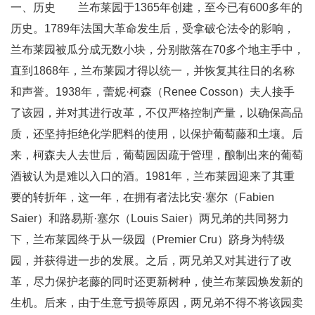
一、历史 兰布莱园于1365年创建，至今已有600多年的
历史。1789年法国大革命发生后，受拿破仑法令的影响，
兰布莱园被瓜分成无数小块，分别散落在70多个地主手中，
直到1868年，兰布莱园才得以统一，并恢复其往日的名称
和声誉。1938年，蕾妮·柯森（Renee Cosson）夫人接手
了该园，并对其进行改革，不仅严格控制产量，以确保高品
质，还坚持拒绝化学肥料的使用，以保护葡萄藤和土壤。后
来，柯森夫人去世后，葡萄园因疏于管理，酿制出来的葡萄
酒被认为是难以入口的酒。1981年，兰布莱园迎来了其重
要的转折年，这一年，在拥有者法比安·塞尔（Fabien
Saier）和路易斯·塞尔（Louis Saier）两兄弟的共同努力
下，兰布莱园终于从一级园（Premier Cru）跻身为特级
园，并获得进一步的发展。之后，两兄弟又对其进行了改
革，尽力保护老藤的同时还更新树种，使兰布莱园焕发新的
生机。后来，由于生意亏损等原因，两兄弟不得不将该园卖