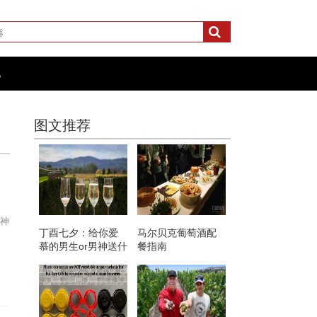
化
图文推荐
男神
丁酉七夕：给你爱
马尔贝克葡萄酒配
慕的男生or男神送什
餐指南
么酒？