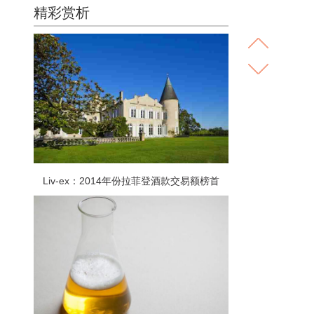
精彩赏析
Liv-ex：2014年份拉菲登酒款交易额榜首