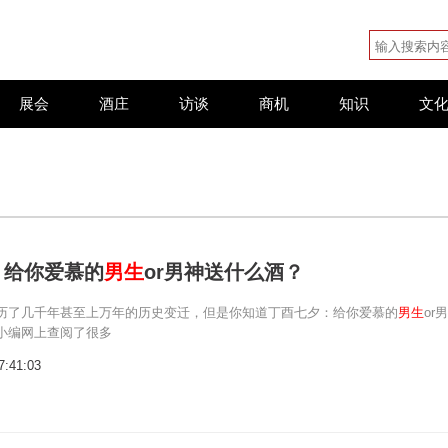
展会
酒庄
访谈
商机
知识
文
：给你爱慕的
男生
or男神送什么酒？
历了几千年甚至上万年的历史变迁，但是你知道丁酉七夕：给你爱慕的
男生
or
小编网上查阅了很多
7:41:03