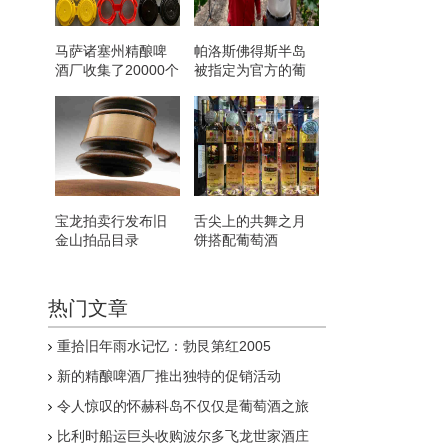
马萨诸塞州精酿啤
帕洛斯佛得斯半岛
酒厂收集了20000个
被指定为官方的葡
非路边可回收罐载
萄酒种植区
体
宝龙拍卖行发布旧
舌尖上的共舞之月
金山拍品目录
饼搭配葡萄酒
热门文章
重拾旧年雨水记忆：勃艮第红2005
新的精酿啤酒厂推出独特的促销活动
令人惊叹的怀赫科岛不仅仅是葡萄酒之旅
比利时船运巨头收购波尔多飞龙世家酒庄