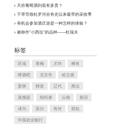
天价葡萄酒到底有多贵？
干旱导致杜罗河谷有史以来最早的采收季
有机会参加酒庄游是一种怎样的体验？
被称作“小西拉”的品种——杜瑞夫
标签
区域
青梅
才对
稀有
啤酒吧
北京市
哈立德
姜饼
榜首
辽代
商法
蒸馏器
组织者
云南
新旧
译为
苏尔
有何
双轮
中国农业银行