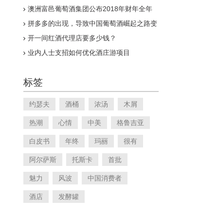
澳洲富邑葡萄酒集团公布2018年财年全年
业绩报告
拼多多的出现，导致中国葡萄酒崛起之路变
得漫长
开一间红酒代理店要多少钱？
业内人士支招如何优化酒庄游项目
标签
约瑟夫
酒桶
浓汤
木屑
热潮
心情
中美
格鲁吉亚
白皮书
年终
玛丽
很有
阿尔萨斯
托斯卡
首批
魅力
风波
中国消费者
酒店
发酵罐