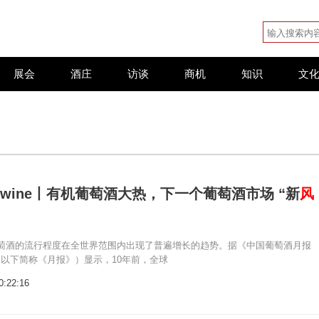
展会
酒庄
访谈
商机
知识
文
Interwine丨有机葡萄酒大热，下一个葡萄酒市场 “新
风
萄酒的流行程度在全世界范围内出现了普遍增长的趋势。据《中国葡萄酒月报
》（以下简称《月报》）显示，10年前，全球
0:22:16