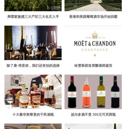
弗雷家族揽三大产区三大名庄入手
香港和美国葡萄酒市场开始回暖
除了唐·培里侬，我们还有别的选择
哈雪香槟首席酿酒师逝世
十大最华美尊贵的干邑酒瓶
波尔多酒不贵 300元可买两瓶