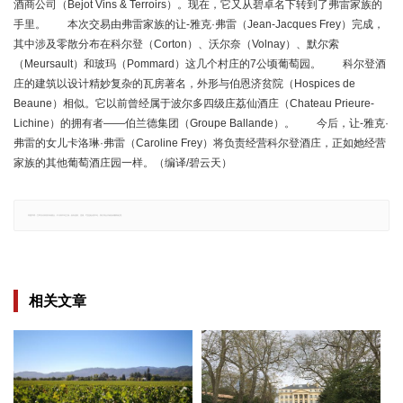
酒商公司（Bejot Vins & Terroirs）。现在，它又从碧卓名下转到了弗雷家族的
手里。 本次交易由弗雷家族的让-雅克·弗雷（Jean-Jacques Frey）完成，
其中涉及零散分布在科尔登（Corton）、沃尔奈（Volnay）、默尔索
（Meursault）和玻玛（Pommard）这几个村庄的7公顷葡萄园。 科尔登酒
庄的建筑以设计精妙复杂的瓦房著名，外形与伯恩济贫院（Hospices de
Beaune）相似。它以前曾经属于波尔多四级庄荔仙酒庄（Chateau Prieure-
Lichine）的拥有者——伯兰德集团（Groupe Ballande）。 今后，让-雅克·
弗雷的女儿卡洛琳·弗雷（Caroline Frey）将负责经营科尔登酒庄，正如她经营
家族的其他葡萄酒庄园一样。（编译/碧云天）
郑重声明：文章仅代表原作者观点，不代表本站立场；如有侵权、违规，可直接反馈本站，我们将会作修改或删除处理。
相关文章