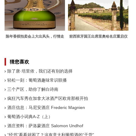
陈年香槟拍卖会上大出风头，行情走
前西班牙国王出席里奥哈名庄重启仪
俏
式
猜您喜欢
除了唐·培里侬，我们还有别的选择
轻松一刻：葡萄酒趣味常识联播
三个产区，助你了解白诗南
疯狂汽车秀在加拿大冰酒产区欧肯那根开拍
酒庄信息：马尼安酒庄 Frederic Magnien
葡萄酒小词典A-Z（上）
酒庄资料：萨洛蒙酒庄 Salomon Undhof
“经书”看看就困了？这有意大利葡萄酒的“干货”