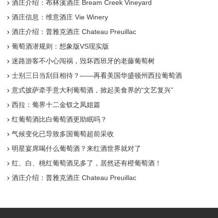
酒庄介绍：布林溪酒庄 Bream Creek Vineyard
酒庄信息：维意酒庄 Vie Winery
酒庄介绍：普雅克酒庄 Chateau Preuillac
葡萄酒潜规则：想象版VS现实版
迷路游客不小心闯祸，毁坏西班牙的老藤葡萄树
士别三日当刮目相待？——再看美国华盛顿州西拉葡萄酒
意式披萨牵手意大利葡萄酒，掀起美食界的“文艺复兴”
西拉：葡界十二金钗之凤姐篇
红葡萄酒比白葡萄酒更助眠吗？
气候变化已导致多国葡萄超前采收
明星宴席喝什么葡萄酒？来红酒世界就对了
红、白、桃红葡萄酒见多了，居然还有橙葡萄酒！
酒庄介绍：普雅克酒庄 Chateau Preuillac