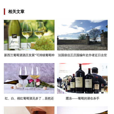
相关文章
新西兰葡萄酒酒庄发展“可持续葡萄种
法国侯伯王庄园编年史作者近日去世
植”
红、白、桃红葡萄酒见多了，居然还
霜冻——葡萄的潜在杀手
有橙葡萄酒！