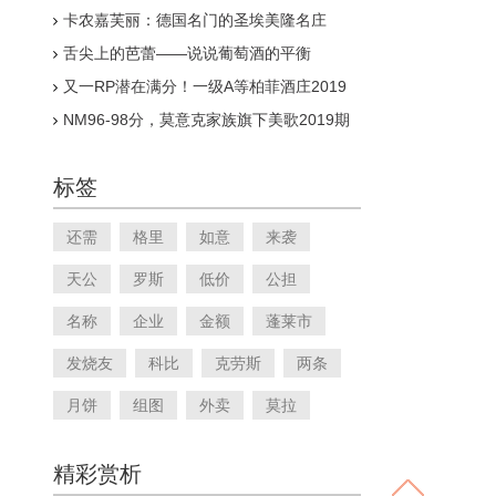
卡农嘉芙丽：德国名门的圣埃美隆名庄
舌尖上的芭蕾——说说葡萄酒的平衡
又一RP潜在满分！一级A等柏菲酒庄2019
年份简介
NM96-98分，莫意克家族旗下美歌2019期
酒开售
标签
还需
格里
如意
来袭
天公
罗斯
低价
公担
名称
企业
金额
蓬莱市
发烧友
科比
克劳斯
两条
月饼
组图
外卖
莫拉
精彩赏析