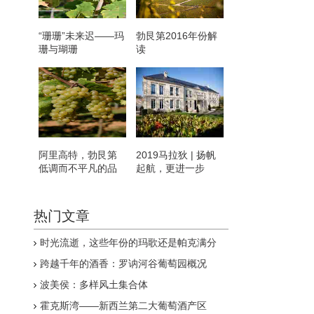
“珊珊”未来迟——玛
勃艮第2016年份解
珊与瑚珊
读
阿里高特，勃艮第
2019马拉狄 | 扬帆
低调而不平凡的品
起航，更进一步
种
热门文章
时光流逝，这些年份的玛歌还是帕克满分
跨越千年的酒香：罗讷河谷葡萄园概况
波美侯：多样风土集合体
霍克斯湾——新西兰第二大葡萄酒产区