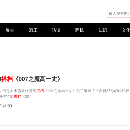
展会
酒庄
访谈
商机
知识
文
加
搭档
《007之魔高一丈》
，但是关于雪树伏特加
搭档
《007之魔高一丈》你了解吗？下面挑战你的认知极
树伏特加
搭档
《007
6:41:03