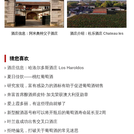
酒庄信息：阿米奥特父子酒庄
酒庄介绍：杜乐酒庄 Chateau les
Domaine Pierre Amiot et Fils
Tuileries
猜您喜欢
酒庄信息：哈洛尔多斯酒庄 Los Haroldos
夏日佳饮——桃红葡萄酒
研究发现，富有感染力的酒标有助于促进葡萄酒销售
奔富首席酿酒师皮特·加戈荣获澳大利亚勋章
爱上霞多丽，有这些理由就够了
新型醒酒器号称可以将开瓶后的葡萄酒寿命延长至2周
叶兰兹成功出售交叉口酒庄
拒绝偏见，打破关于葡萄酒的常见迷思