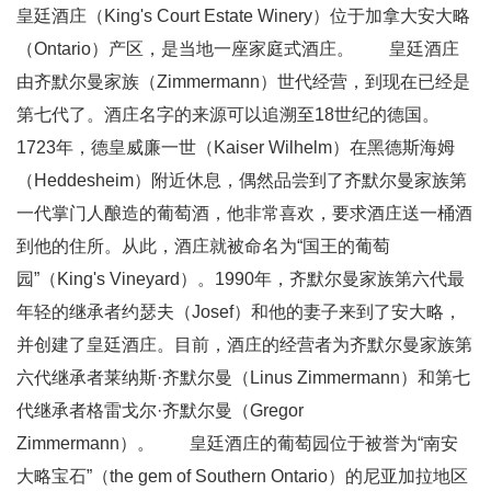
皇廷酒庄（King's Court Estate Winery）位于加拿大安大略
（Ontario）产区，是当地一座家庭式酒庄。 皇廷酒庄
由齐默尔曼家族（Zimmermann）世代经营，到现在已经是
第七代了。酒庄名字的来源可以追溯至18世纪的德国。
1723年，德皇威廉一世（Kaiser Wilhelm）在黑德斯海姆
（Heddesheim）附近休息，偶然品尝到了齐默尔曼家族第
一代掌门人酿造的葡萄酒，他非常喜欢，要求酒庄送一桶酒
到他的住所。从此，酒庄就被命名为“国王的葡萄
园”（King's Vineyard）。1990年，齐默尔曼家族第六代最
年轻的继承者约瑟夫（Josef）和他的妻子来到了安大略，
并创建了皇廷酒庄。目前，酒庄的经营者为齐默尔曼家族第
六代继承者莱纳斯·齐默尔曼（Linus Zimmermann）和第七
代继承者格雷戈尔·齐默尔曼（Gregor
Zimmermann）。 皇廷酒庄的葡萄园位于被誉为“南安
大略宝石”（the gem of Southern Ontario）的尼亚加拉地区