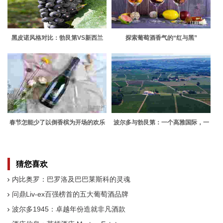
黑皮诺风格对比：勃艮第VS新西兰
探索葡萄酒香气的“红与黑”
春节怎能少了以倒香槟为开场的欢乐
波尔多与勃艮第：一个高雅国际，一
时光？
个尊贵崇古
猜您喜欢
内比奥罗：巴罗洛及巴巴莱斯科的灵魂
问鼎Liv-ex百强榜首的五大葡萄酒品牌
波尔多1945：卓越年份造就非凡酒款