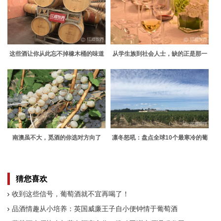
这些酒让你从此忘不掉橡木桶的味道
从学生族到社会人士，缺的正是那一
杯葡萄酒
南澳虽不大，觅酒的你选对方向了
凛冬怒吼：盘点全球10个最寒冷的葡
吗？
萄酒产区
猜您喜欢
收到这些信号，葡萄酒就不宜再喝了！
品酒情趣从小培养：英国威廉王子自小便钟情于葡萄酒