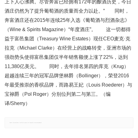
上下人心沸腾。尽管奔富已经拥有172年的酿酒历史，今日
酒庄仍然为了提升葡萄酒的质量而全力以赴。” 同时，
奔富酒庄还在2015年连续25年入选《葡萄酒与烈酒杂志》
（Wine & Spirits Magazine）“年度酒庄”。 这一切都得
益于富邑集团（Treasury Wine Estates）现任CEO麦克·克
拉克（Michael Clarke）在经营上的战略转变，亚洲市场的
强劲势头使得富邑集团仅半年销售额便上涨了22%，达到
11,380亿美元。 同时，去年排名第四的库克（Krug）
超越连续三年的冠军品牌堡林爵（Bollinger），荣登2016
年最受推崇的香槟品牌，而路易王妃（Louis Roederer）与
宝禄爵（Pol Roger）分别位列第二与第三。（编
译/Sherry）
郑重声明：文章仅代表原作者观点，不代表本站立场；如有侵权、违规，可直接反馈本站，我们将会作修改或删除处理。