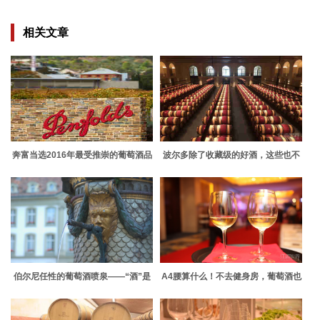
相关文章
奔富当选2016年最受推崇的葡萄酒品
波尔多除了收藏级的好酒，这些也不
牌
错
伯尔尼任性的葡萄酒喷泉——“酒”是
A4腰算什么！不去健身房，葡萄酒也
不走寻常路
能健康减肥