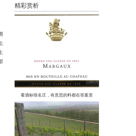
精彩赏析
男爵
上
上
那
看酒标猜名庄，有意思的料都在答案里