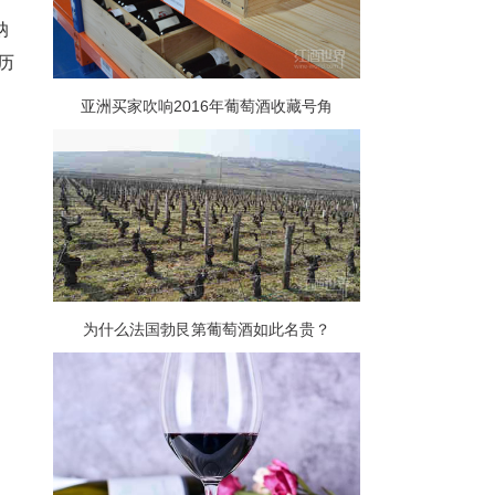
纳
的历
亚洲买家吹响2016年葡萄酒收藏号角
为什么法国勃艮第葡萄酒如此名贵？