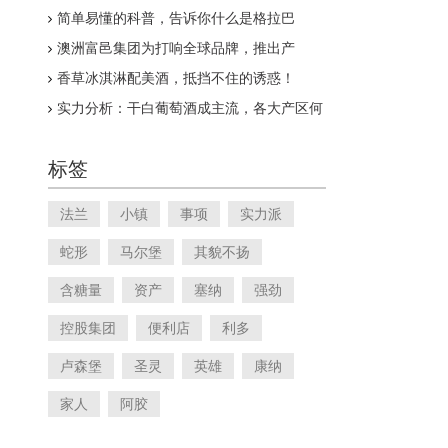
型渐受追捧
简单易懂的科普，告诉你什么是格拉巴
澳洲富邑集团为打响全球品牌，推出产
区“珍品”葡萄酒
香草冰淇淋配美酒，抵挡不住的诱惑！
实力分析：干白葡萄酒成主流，各大产区何
去何从
标签
法兰
小镇
事项
实力派
蛇形
马尔堡
其貌不扬
含糖量
资产
塞纳
强劲
控股集团
便利店
利多
卢森堡
圣灵
英雄
康纳
家人
阿胶