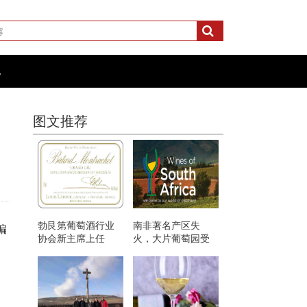
化
图文推荐
勃艮第葡萄酒行业
南非著名产区失
编
协会新主席上任
火，大片葡萄园受
灾