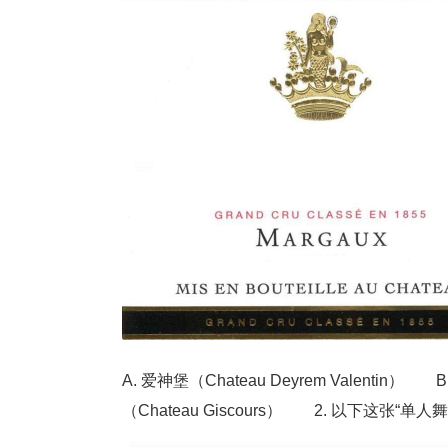
A. 爱神堡（Chateau Deyrem Valentin）
（Chateau Giscours） 2. 以下这