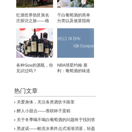
红酒世界勃艮第名
干白葡萄酒的简单
庄探访之旅——格
分类以及做菜指南
鲁酒庄
各种Size的酒瓶，你
NBA球星约翰·塞
见识过吗？
利：葡萄酒的味道
就像亲吻一样美妙
热门文章
关爱身体，关注各类酒饮卡路里
醉人小甜点——香槟杯子蛋糕
关于冬季喝不喝白葡萄酒的问题终于找到答
案了！
黑皮诺——帕克水果炸点式渐渐消退，轻盈