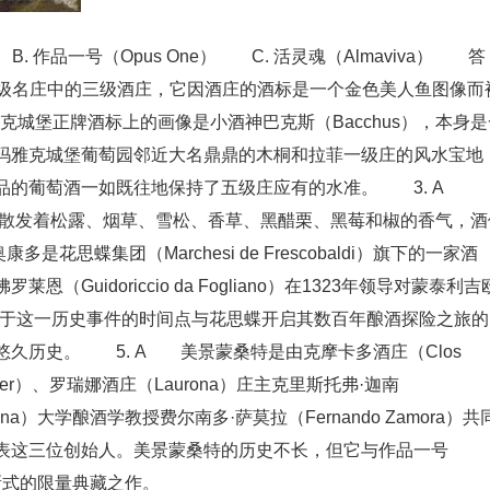
ant） B. 作品一号（Opus One） C. 活灵魂（Almaviva） 答
列级名庄中的三级酒庄，它因酒庄的酒标是一个金色美人鱼图像而
克城堡正牌酒标上的画像是小酒神巴克斯（Bacchus），本身是
玛雅克城堡葡萄园邻近大名鼎鼎的木桐和拉菲一级庄的风水宝地
品的葡萄酒一如既往地保持了五级庄应有的水准。 3. A
，散发着松露、烟草、雪松、香草、黑醋栗、黑莓和椒的香气，酒
思蝶集团（Marchesi de Frescobaldi）旗下的一家酒
uidoriccio da Fogliano）在1323年领导对蒙泰利吉
由于这一历史事件的时间点与花思蝶开启其数百年酿酒探险之旅的
久历史。 5. A 美景蒙桑特是由克摩卡多酒庄（Clos
rbier）、罗瑞娜酒庄（Laurona）庄主克里斯托弗·迦南
ragona）大学酿酒学教授费尔南多·萨莫拉（Fernando Zamora）共
表这三位创始人。美景蒙桑特的历史不长，但它与作品一号
革新式的限量典藏之作。