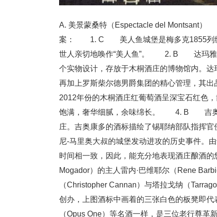
A. 美景蒙桑特（Espectacle del Monts
案： 1. C 美人鱼城堡是梅多克1855
世人亲切地唤作“美人鱼”。 2. B 达玛雅
个实物设计，存放于木桐酒庄的博物馆内。达
再加上罗斯柴尔德男爵集团的精心管理，其出
2012年份的木桐酒庄红葡萄酒呈深宝石红色
饱满，奢华细腻，余味绵长。 4. B 吉奥康多是花
庄。吉奥康多的酒标描绘了锡耶纳部队指挥官佛罗莱恩（G
尼-马里奥大叔的城堡发动进攻的历史事件。
时间相一致，因此，能充分地表现酒庄酿酒的悠
Mogador）的主人雷内·巴维耶尔（Rene Ba
（Christopher Cannan）与塔拉戈纳（Tar
创办，上图酒标中画着的三张白色的板凳即代
（Opus One）等名酒一样，是三位老行尊