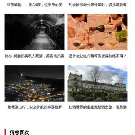
红酒瑜伽——要A4腰，也要身心美
约会国民老公宋仲基时，该挑哪款葡
萄酒迷住他
比尔·科赫拍卖私人藏酒，苏富比拍卖
是什么让红白葡萄酒变得如此不同？
行将迎来最高成交额
葡萄酒出行，安全护航的神器搜罗
红酒世界的宝嘉龙期酒之旅：唯美酒
与美食不可辜负
猜您喜欢