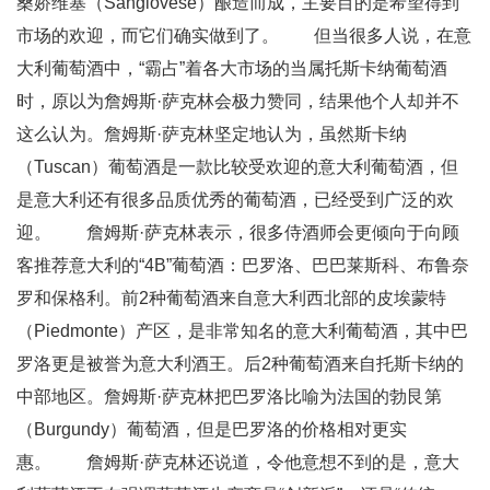
桑娇维塞（Sangiovese）酿造而成，主要目的是希望得到
市场的欢迎，而它们确实做到了。 但当很多人说，在意
大利葡萄酒中，“霸占”着各大市场的当属托斯卡纳葡萄酒
时，原以为詹姆斯·萨克林会极力赞同，结果他个人却并不
这么认为。詹姆斯·萨克林坚定地认为，虽然斯卡纳
（Tuscan）葡萄酒是一款比较受欢迎的意大利葡萄酒，但
是意大利还有很多品质优秀的葡萄酒，已经受到广泛的欢
迎。 詹姆斯·萨克林表示，很多侍酒师会更倾向于向顾
客推荐意大利的“4B”葡萄酒：巴罗洛、巴巴莱斯科、布鲁奈
罗和保格利。前2种葡萄酒来自意大利西北部的皮埃蒙特
（Piedmonte）产区，是非常知名的意大利葡萄酒，其中巴
罗洛更是被誉为意大利酒王。后2种葡萄酒来自托斯卡纳的
中部地区。詹姆斯·萨克林把巴罗洛比喻为法国的勃艮第
（Burgundy）葡萄酒，但是巴罗洛的价格相对更实
惠。 詹姆斯·萨克林还说道，令他意想不到的是，意大