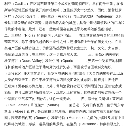
利亚（Castilla）产区是西班牙第二个成立的葡萄酒产区。早在两千年前，在卡
斯蒂利亚地区的北部就开始种植葡萄，这里的历史十分悠久，因此，沿着杜罗
河畔（Douro River），在阿兰达（Aranda）与巴尔武埃纳（Valbuena）之间
长达115公里的道路两旁，都遍布着古老的城堡，具有中世纪建筑风格的广场和
传统的小餐馆。此外，还有一些葡萄园会在路边举办葡萄酒的品鉴活动。
二、里奥哈（Rioja）的关键词：风景和酒庄 在全世界赫赫有名的里奥哈葡
萄酒产区，除了拥有优越的风土条件之外，还拥有着上千年的历史文化。在里
奥哈产区的名胜古迹上，仿佛还能感受到曾经发生过的一切。文化、大自然、
葡萄酒以及美食，在里奥哈，这一切都浑然天成。 三、葡萄牙的关键词：
杜罗河谷（Douro Valley）和波尔图（Oporto） 世界第一个受原产地制度
保护的葡萄酒产区就位于葡萄牙的杜罗河谷，而且被联合国教科文组织
（Unesco）评为世界遗产。杜罗河谷的风景同时结合了大自然的鬼斧神工以及
人类的巧夺天工。而位于杜罗河与大西洋交汇处的波尔图，同样是世界遗产，
已成为了游客的必到之地。此外，葡萄酒爱好者还可以到附近的加亚新城参观
酒庄，也可以乘游轮畅游杜罗河，观赏河上的古桥。这些古老的桥梁就像一个
个暴露在空气底下的博物馆，让你一览无余。 四、瑞士的关键词：莱芒湖
（Lake Leman）和瓦莱州（Valais） 莱芒湖，又称日内瓦湖，位于阿尔卑
斯山（Alpes）山脚，是西欧最大的湖泊。在莱芒湖的北部遍布着大量的葡萄
园，围绕着日内瓦（Geneva）和蒙特勒（Montreux）之间的小镇以及具有中世
纪风格的城堡，形成一道美丽的风景线。在洛桑（Lausanne）和蒙特勒之间，