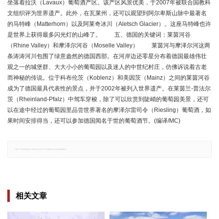
坐落着拉沃（Lavaux）葡萄酒产区。该产区风景优美，于2007年被联合国教科
文组织评为世界遗产。此外，在瓦莱州，还可以观望到阿尔卑斯山脉中最著名
的马特峰（Matterhorn）以及阿莱奇冰川（Aletsch Glacier）。这座马特峰也许
是世界上获得最多闪光灯的山峰了。 五、德国的关键词：莱茵河谷
（Rhine Valley）和摩泽尔河谷（Moselle Valley） 莱茵河与摩泽尔河这两
条涛涛河川包围了绿意盎然的德国西部。在河岸边还零星分布着德国最雄伟壮
观之一的城堡群、大大小小的葡萄园以及迷人的中世纪村庄，仿佛诉说着古老
而神秘的传说。位于科布伦茨（Koblenz）和美因茨（Mainz）之间的莱茵河谷
成为了德国最具代表性的景点，并于2002年被列入世界遗产。在莱茵兰-普法尔
茨（Rheinland-Pfalz）中驾车穿梭，除了可以欣赏到陡峭的葡萄园美景，还可
以在途中经过的葡萄园里品尝世界著名的摩泽尔雷司令（Riesling）葡萄酒，如
果时间安排得当，还可以参加德国闻名于世的葡萄酒节。(编译/MC)
郑重声明：文章仅代表原作者观点，不代表本站立场；如有侵权、违规，可直接反馈本站，我们将会作修改或删除处理。
相关文章