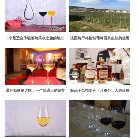
5个最适合体验葡萄采收之趣的地方
法国将严格控制葡萄园杀虫剂的使用
通往勃艮第之路：一个普通人的追梦
极品干邑拍卖会下月举办，大牌珍稀
传奇
干邑齐上阵