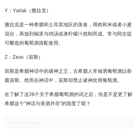
Y：Yarlak（雅拉克）
雅拉克是一种希腊和土耳其地区的美食，用肉和米或者小麦
混合，再放到锅里与鸡汤或者柠檬汁熬制而成。常与阿吉提
可酿造的葡萄酒搭配食用。
Z：Zeus（宙斯）
宙斯是希腊神话中的诸神之王，古希腊人常倾洒葡萄酒以祭
奠宙斯。然而在神话中，宙斯却禁止诸神饮用葡萄酒。
在了解了这26个关于希腊葡萄酒的词之后，你是不是更了解
希腊这个“神话与美酒并存”的国度了呢？
郑重声明：文章仅代表原作者观点，不代表本站立场；如有侵权、违规，可直接反馈本站，我们将会作修改或删除处理。