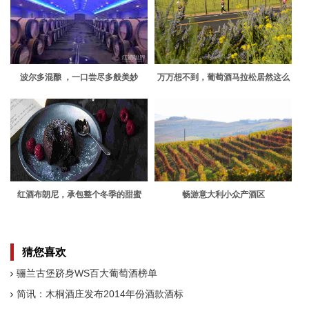
波尔多混酿 ，一口尝尽多般美妙
万万想不到，葡萄酒马拉松居然这么
好
红酒布朗尼，承包整个冬季的甜蜜
畅游意大利小众产酒区
猜您喜欢
骊兰古堡跻身WS百大葡萄酒榜单
简讯：木桐酒庄发布2014年份酒款酒标