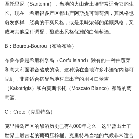
圣托里尼（Santorini），当地的火山岩土壤非常适合它的生
长。现在，希腊很多产区都出产阿斯提可葡萄酒，其风格也
愈发多样：经典的干爽风格，或是果味浓郁的柔顺风格，又
或与其他品种调配，酿造出风格优雅的白葡萄酒。
B：Bourou-Bourou（布鲁布鲁）
布鲁布鲁是希腊科孚岛（Corfu Island）独有的一种由蔬菜
和意大利面混合熬成的汤。这种汤在当地许多小酒馆内都可
见到，非常适合搭配当地村庄出产的用可口翠吉
（Kakotrigis）和白莫斯卡托（Moscato Bianco）酿造的葡
萄酒。
C：Crete（克里特岛）
克里特岛产区的酿酒历史已有4,000年之久，这里曾出土了
世界上最古老的葡萄压榨桶。克里特岛当地的气候非常适合