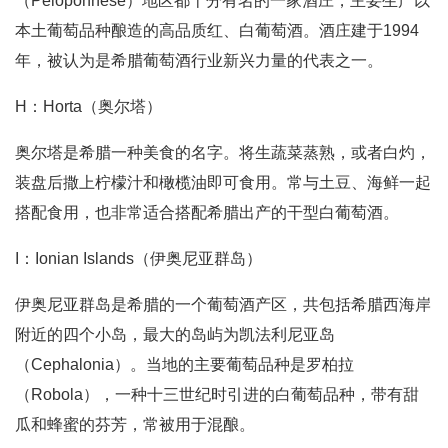
（Peloponnese）地区都十分有名的一家酒庄，主要生产以
本土葡萄品种酿造的高品质红、白葡萄酒。酒庄建于1994
年，被认为是希腊葡萄酒行业新兴力量的代表之一。
H：Horta（奥尔塔）
奥尔塔是希腊一种美食的名字。将生蔬菜蒸熟，或者白灼，
装盘后撒上柠檬汁和橄榄油即可食用。常与土豆、海鲜一起
搭配食用，也非常适合搭配希腊出产的干型白葡萄酒。
I：Ionian Islands（伊奥尼亚群岛）
伊奥尼亚群岛是希腊的一个葡萄酒产区，共包括希腊西海岸
附近的四个小岛，最大的岛屿为凯法利尼亚岛
（Cephalonia）。当地的主要葡萄品种是罗柏拉
（Robola），一种十三世纪时引进的白葡萄品种，带有甜
瓜和蜂蜜的芬芳，常被用于混酿。