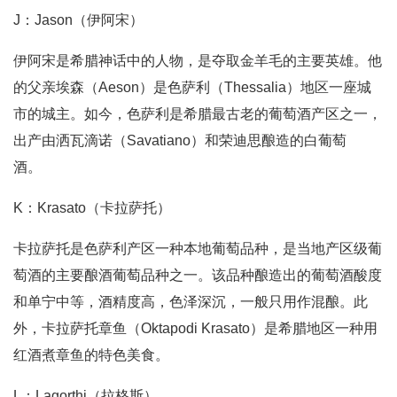
J：Jason（伊阿宋）
伊阿宋是希腊神话中的人物，是夺取金羊毛的主要英雄。他
的父亲埃森（Aeson）是色萨利（Thessalia）地区一座城
市的城主。如今，色萨利是希腊最古老的葡萄酒产区之一，
出产由洒瓦滴诺（Savatiano）和荣迪思酿造的白葡萄
酒。
K：Krasato（卡拉萨托）
卡拉萨托是色萨利产区一种本地葡萄品种，是当地产区级葡
萄酒的主要酿酒葡萄品种之一。该品种酿造出的葡萄酒酸度
和单宁中等，酒精度高，色泽深沉，一般只用作混酿。此
外，卡拉萨托章鱼（Oktapodi Krasato）是希腊地区一种用
红酒煮章鱼的特色美食。
L：Lagorthi（拉格斯）