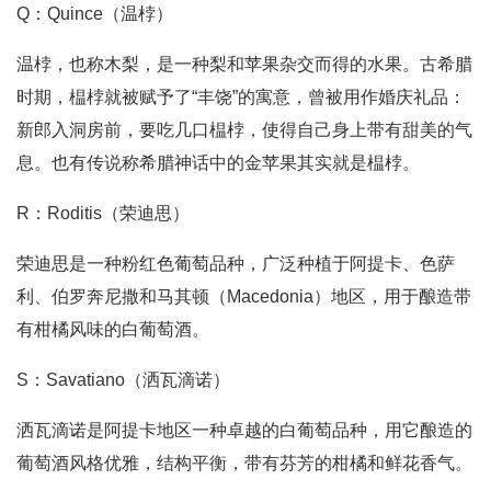
Q：Quince（温桲）
温桲，也称木梨，是一种梨和苹果杂交而得的水果。古希腊
时期，榅桲就被赋予了“丰饶”的寓意，曾被用作婚庆礼品：
新郎入洞房前，要吃几口榅桲，使得自己身上带有甜美的气
息。也有传说称希腊神话中的金苹果其实就是榅桲。
R：Roditis（荣迪思）
荣迪思是一种粉红色葡萄品种，广泛种植于阿提卡、色萨
利、伯罗奔尼撒和马其顿（Macedonia）地区，用于酿造带
有柑橘风味的白葡萄酒。
S：Savatiano（洒瓦滴诺）
洒瓦滴诺是阿提卡地区一种卓越的白葡萄品种，用它酿造的
葡萄酒风格优雅，结构平衡，带有芬芳的柑橘和鲜花香气。