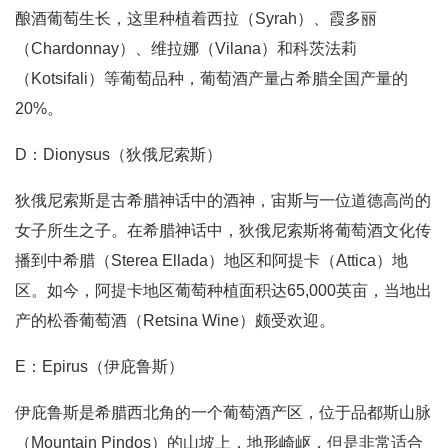
酿酒葡萄生长，这里种植着西拉（Syrah）、霞多丽
（Chardonnay）、维拉娜（Vilana）和科茨法莉
（Kotsifali）等葡萄品种，葡萄酒产量占希腊全国产量的
20%。
D：Dionysus（狄俄尼索斯）
狄俄尼索斯是古希腊神话中的酒神，宙斯与一位道德高尚的
女子所生之子。在希腊神话中，狄俄尼索斯将葡萄酒文化传
播到中希腊（Sterea Ellada）地区和阿提卡（Attica）地
区。如今，阿提卡地区葡萄种植面积达65,000英亩，当地出
产的松香葡萄酒（Retsina Wine）颇受欢迎。
E：Epirus（伊庇鲁斯）
伊庇鲁斯是希腊西北角的一个葡萄酒产区，位于品都斯山脉
（Mountain Pindos）的山坡上，地形崎岖，但是非常适合