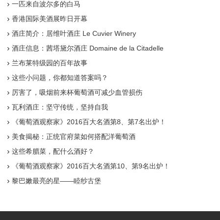
一匹来自波尔多的白马
香港国际美酒展昨日开幕
酒庄简介：居维叶酒庄 Le Cuvier Winery
酒庄信息：茜塔黛尔酒庄 Domaine de la Citadelle
兰布莱特级园的百年故事
这些小问题，你都知道答案吗？
厉害了，吸烟前来杯葡萄酒可减少血管损伤
瓦利酒庄：坚守传统，坚持自我
《葡萄酒观察家》2016百大名酒第8、第7名出炉！
美食揭秘：正统官府菜如何搭配洋葡萄酒
这些希腊菜，配什么酒好？
《葡萄酒观察家》2016百大名酒第10、第9名出炉！
黎巴嫩最亮的星——睦纱古堡