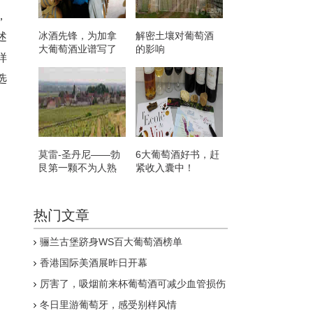
，
冰酒先锋，为加拿
解密土壤对葡萄酒
述
大葡萄酒业谱写了
的影响
样
辉煌的篇章
选
莫雷-圣丹尼——勃
6大葡萄酒好书，赶
艮第一颗不为人熟
紧收入囊中！
知的明珠
热门文章
骊兰古堡跻身WS百大葡萄酒榜单
香港国际美酒展昨日开幕
厉害了，吸烟前来杯葡萄酒可减少血管损伤
冬日里游葡萄牙，感受别样风情