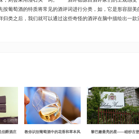
先按葡萄酒的特质将常见的酒评词进行分类，如，它是形容甜美
样归类之后，我们就可以通过这些奇怪的酒评在脑中描绘出一款
戈伯爵酒庄
教你识别葡萄酒中的花香和草本风
黎巴嫩最亮的星——睦纱古
味