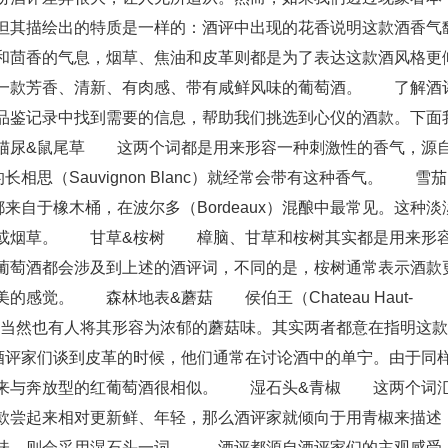
但其描绘出的特质是一样的：酒评中出现的花香说明这款酒香气
和茴香的气息，烟草、焦油和皮革则都是为了表达这款酒风格更
是一款芳香、清新、有肉感、带有咸鲜风味的葡萄酒。 了解酒
品鉴记录中找到需要的信息，帮助我们挑选到心仪的酒款。下面
猫尿&鼠尾草 这两个词都是用来形容一种刺激性的香气，源
。新西兰的长相思（Sauvignon Blanc）就经常会带有这种香气。 雪茄
自于橡木桶，在波尔多（Bordeaux）混酿中最常见。这种淡
熏或烟草。 甘草&桉树 樟脑、甘草和桉树其实都是用来形
葡萄酒都会涉及到上述的酒评词，不同的是，桉树通常表示酒款
感觉。 森林地表&蘑菇 侯伯王（Chateau Haut-
述，当然也有人将其形容为浓郁的蘑菇味。其实两者都意在指明这款
评家们谈到皮革的时候，他们通常在讨论酒中的单宁。由于同
起来与奔放型的红葡萄酒很相似。 湿石头&青椒 这两个词
款尝起来相对更新鲜、年轻，那么酒评家就倾向于用青椒来描述
风味，则会采用湿石头一词。 酒评都源自酒评家们的主观感受