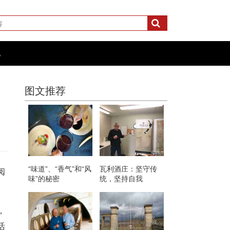
化
图文推荐
“味道”、“香气”和“风
瓦利酒庄：坚守传
阅
味”的秘密
统，坚持自我
，
活