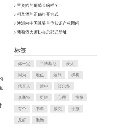
里奥哈的葡萄长啥样？
稻草酒的正确打开方式
澳洲向中国派驻首位知识产权顾问
葡萄酒大师协会总部迁新址
标签
你一定
兰博基尼
爱火
同为
地位
这只
橡树
的
代言人
途中
波尔多
但
李斯特
更胜
心理
惊悚
甘
有个
书单
威克
士族
龙虾
泡泡