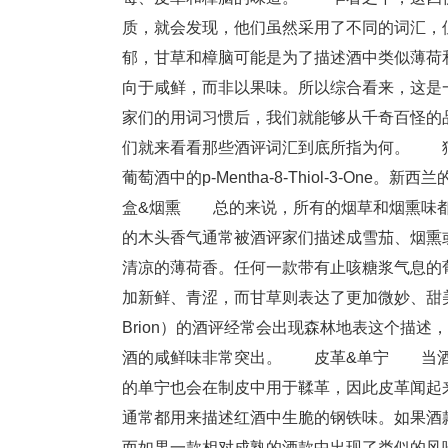
质，就会发现，他们虽然采用了不同的词汇，
郁，甘草和樟脑可能是为了描述酒中类似薄荷
向于咸鲜，而非以果味。所以综合看来，这
家们的用词习惯后，我们就能够从千奇百怪的
们就来看看那些酒评词汇到底所指为何。 
葡萄酒中的p-Mentha-8-Thiol-3-One
盒&烟熏 总的来说，所有的烟草和烟熏味都来
的木头香气通常被酒评家们描述成雪茄、烟
清凉的薄荷香。任何一款带有止咳糖浆气息的
加新鲜、青涩，而甘草则表达了更加微妙、甜美的
Brion）的酒评经常会出现森林地表这个描
酒的咸鲜味非常突出。 皮革&单宁 当酒
的单宁也会在制皮中用于鞣革，因此皮革闻
通常都用来描述红酒中生脆的钢铁味。如果酒
而如果一款相对成熟的酒款中出现了类似的