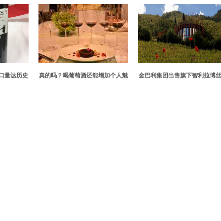
口量达历史
真的吗？喝葡萄酒还能增加个人魅
金巴利集团出售旗下智利拉博
力？
酒庄