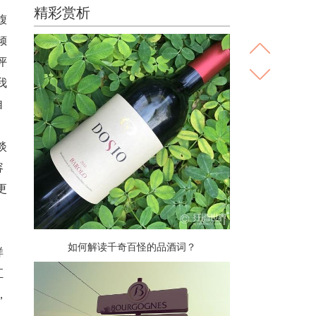
精彩赏析
馥
倾
评
我
自
淡
容
更
如何解读千奇百怪的品酒词？
样
汇
，
，