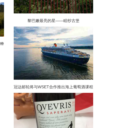
黎巴嫩最亮的星——睦纱古堡
丝特
冠达邮轮将与WSET合作推出海上葡萄酒课程