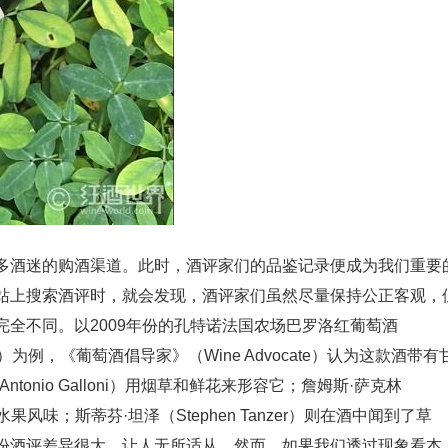
多酒迷的购酒渠道。此时，酒评家们的品鉴记录便成为我们重要
站上搜索酒评时，就会发现，酒评家们虽然尽量保持公正客观，
全不同。以2009年份的孔特诺法国农场巴罗洛红葡萄酒
ia Barolo）为例，《葡萄酒倡导家》（Wine Advocate）认为这款酒带有
onio Galloni）用烟草和鲜花来形容它；詹姆斯·萨克林
色水果风味；斯蒂芬·坦泽（Stephen Tanzer）则在酒中闻到了草
份酒评差异很大，让人无所适从。然而，如果我们透过现象看本