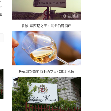
的
酒
香波-慕西尼之王：武戈伯爵酒庄
教你识别葡萄酒中的花香和草本风味
堡