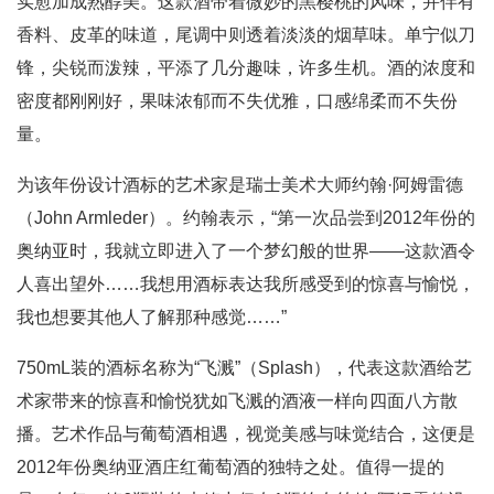
实愈加成熟醇美。这款酒带着微妙的黑樱桃的风味，并伴有
香料、皮革的味道，尾调中则透着淡淡的烟草味。单宁似刀
锋，尖锐而泼辣，平添了几分趣味，许多生机。酒的浓度和
密度都刚刚好，果味浓郁而不失优雅，口感绵柔而不失份
量。
为该年份设计酒标的艺术家是瑞士美术大师约翰·阿姆雷德
（John Armleder）。约翰表示，“第一次品尝到2012年份的
奥纳亚时，我就立即进入了一个梦幻般的世界——这款酒令
人喜出望外……我想用酒标表达我所感受到的惊喜与愉悦，
我也想要其他人了解那种感觉……”
750mL装的酒标名称为“飞溅”（Splash），代表这款酒给艺
术家带来的惊喜和愉悦犹如飞溅的酒液一样向四面八方散
播。艺术作品与葡萄酒相遇，视觉美感与味觉结合，这便是
2012年份奥纳亚酒庄红葡萄酒的独特之处。值得一提的