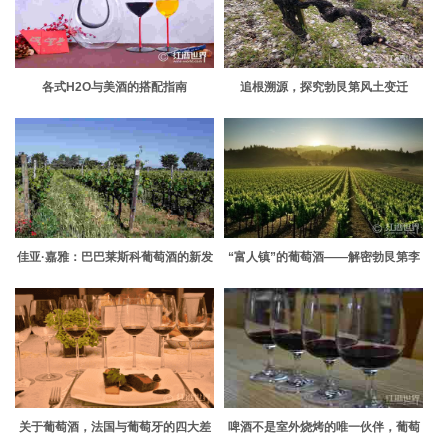
各式H2O与美酒的搭配指南
追根溯源，探究勃艮第风土变迁
佳亚·嘉雅：巴巴莱斯科葡萄酒的新发
“富人镇”的葡萄酒——解密勃艮第李
展
奇堡特级园
关于葡萄酒，法国与葡萄牙的四大差
啤酒不是室外烧烤的唯一伙伴，葡萄
别
酒也很不错