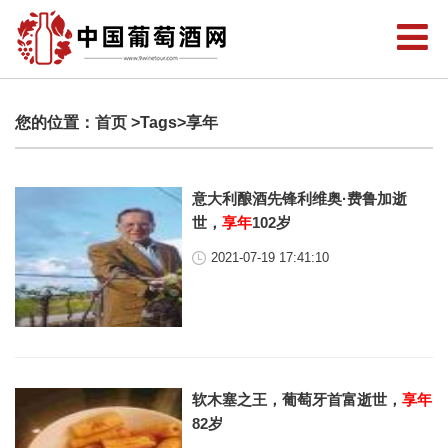
您的位置：
首页
>Tags>享年
意大利酿酒先锋利维奥·费鲁加逝
世，
享年
102岁
2021-07-19 17:41:10
软木塞之王，葡萄牙首富逝世，
享年
82岁