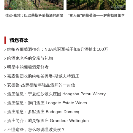
佳亚·嘉雅：巴巴莱斯科葡萄酒的新发
“富人镇”的葡萄酒——解密勃艮第李
展
奇堡特级园
猜您喜欢
纳帕谷葡萄酒拍会：NBA总冠军戒子加6升酒拍出100万
给酒鬼老爸的父亲节礼物
明星中的葡萄酒爱好者
嘉露集团收购纳帕谷奥琳·斯威夫特酒庄
安德鲁·杰弗德给年轻品酒师的一封信
酒庄信息：宁夏红沙坡头庄园 Hongsha Potou Winery
酒庄信息：狮门酒庄 Leogate Estate Wines
酒庄消息：多默酒庄 Bodegas Domecq
酒庄简介：威灵顿酒庄 Grandeur Wellington
不懂这些，怎么敢说懂波美侯？