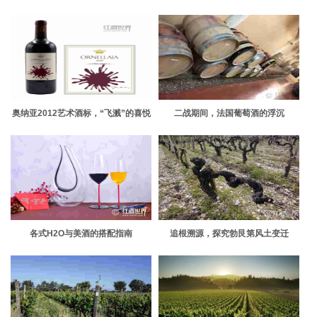
多的“Terrior”不同
奥纳亚2012艺术酒标，“飞溅”的喜悦
二战期间，法国葡萄酒的浮沉
各式H2O与美酒的搭配指南
追根溯源，探究勃艮第风土变迁