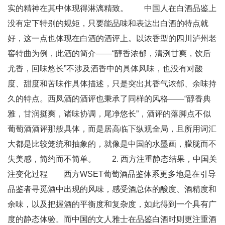
实的精神在其中体现得淋漓精致。 中国人在白酒品鉴上
没有定下特别的规矩，只要能品味和表达出白酒的特点就
好，这一点也体现在白酒的酒评上。以浓香型的四川泸州老
窖特曲为例，此酒的简介——“醇香浓郁，清洌甘爽，饮后
尤香，回味悠长”不涉及酒香中的具体风味，也没有对酸
度、甜度和苦味作具体描述，只是突出其香气浓郁、余味持
久的特点。西凤酒的酒评也秉承了同样的风格——“醇香典
雅，甘润挺爽，诸味协调，尾净悠长”，酒评的落脚点不似
葡萄酒酒评那般具体，而是居高临下纵观全局，且所用词汇
大都是比较笼统和抽象的，就像是中国的水墨画，朦胧而不
失美感，简约而不简单。 2. 西方注重静态结果，中国关
注变化过程 西方WSET葡萄酒品鉴体系更多地是在引导
品鉴者寻觅酒中出现的风味，感受酒总体的酸度、酒精度和
余味，以及把握酒的平衡度和复杂度，如此得到一个具有广
度的静态体验。而中国的文人雅士在品鉴白酒时则更注重酒