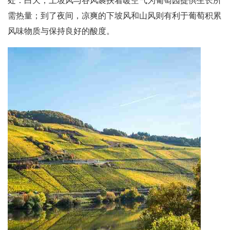
处：白天，上坡风与谷风裹挟着暖空气为葡萄园提供生长所
需热量；到了夜间，凉爽的下坡风和山风则有利于葡萄积累
风味物质与保持良好的酸度。