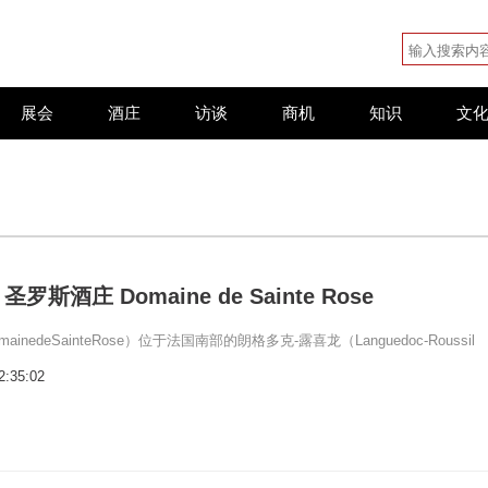
展会
酒庄
访谈
商机
知识
文
斯酒庄 Domaine de Sainte Rose
inedeSainteRose）位于法国南部的朗格多克-露喜龙（Languedoc-Roussil
2:35:02