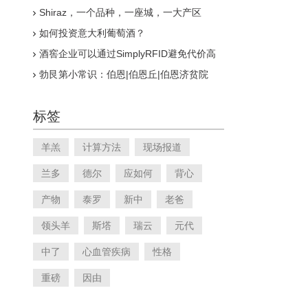
驶证
Shiraz，一个品种，一座城，一大产区
如何投资意大利葡萄酒？
酒窖企业可以通过SimplyRFID避免代价高
昂的库存问题
勃艮第小常识：伯恩|伯恩丘|伯恩济贫院
标签
羊羔
计算方法
现场报道
兰多
德尔
应如何
背心
产物
泰罗
新中
老爸
领头羊
斯塔
瑞云
元代
中了
心血管疾病
性格
重磅
因由