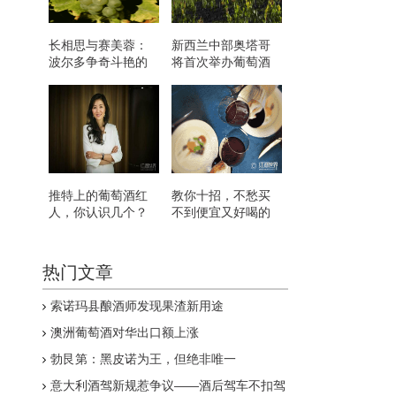
长相思与赛美蓉：
新西兰中部奥塔哥
波尔多争奇斗艳的
将首次举办葡萄酒
白葡萄
节
推特上的葡萄酒红
教你十招，不愁买
人，你认识几个？
不到便宜又好喝的
葡萄酒
热门文章
索诺玛县酿酒师发现果渣新用途
澳洲葡萄酒对华出口额上涨
勃艮第：黑皮诺为王，但绝非唯一
意大利酒驾新规惹争议——酒后驾车不扣驾