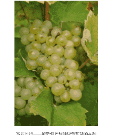
富尔民特——酿造匈牙利顶级葡萄酒的品种