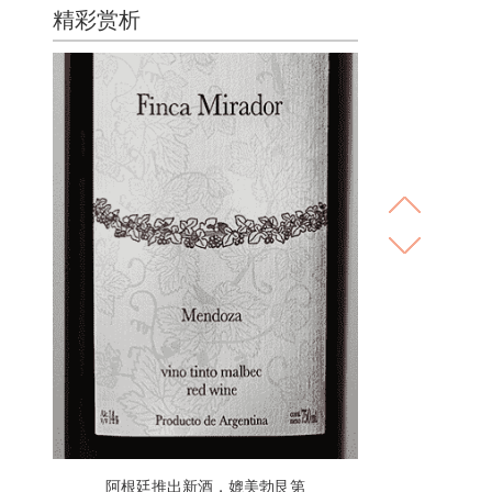
精彩赏析
阿根廷推出新酒，媲美勃艮第