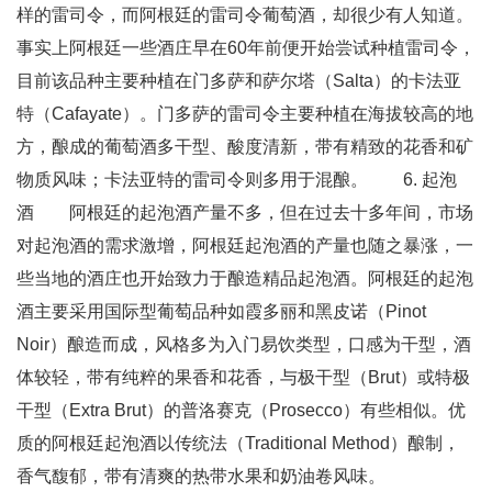
样的雷司令，而阿根廷的雷司令葡萄酒，却很少有人知道。
事实上阿根廷一些酒庄早在60年前便开始尝试种植雷司令，
目前该品种主要种植在门多萨和萨尔塔（Salta）的卡法亚
特（Cafayate）。门多萨的雷司令主要种植在海拔较高的地
方，酿成的葡萄酒多干型、酸度清新，带有精致的花香和矿
物质风味；卡法亚特的雷司令则多用于混酿。 6. 起泡
酒 阿根廷的起泡酒产量不多，但在过去十多年间，市场
对起泡酒的需求激增，阿根廷起泡酒的产量也随之暴涨，一
些当地的酒庄也开始致力于酿造精品起泡酒。阿根廷的起泡
酒主要采用国际型葡萄品种如霞多丽和黑皮诺（Pinot
Noir）酿造而成，风格多为入门易饮类型，口感为干型，酒
体较轻，带有纯粹的果香和花香，与极干型（Brut）或特极
干型（Extra Brut）的普洛赛克（Prosecco）有些相似。优
质的阿根廷起泡酒以传统法（Traditional Method）酿制，
香气馥郁，带有清爽的热带水果和奶油卷风味。