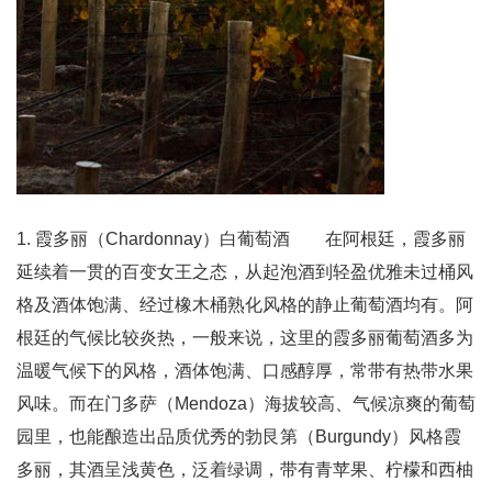
1. 霞多丽（Chardonnay）白葡萄酒 在阿根廷，霞多丽
延续着一贯的百变女王之态，从起泡酒到轻盈优雅未过桶风
格及酒体饱满、经过橡木桶熟化风格的静止葡萄酒均有。阿
根廷的气候比较炎热，一般来说，这里的霞多丽葡萄酒多为
温暖气候下的风格，酒体饱满、口感醇厚，常带有热带水果
风味。而在门多萨（Mendoza）海拔较高、气候凉爽的葡萄
园里，也能酿造出品质优秀的勃艮第（Burgundy）风格霞
多丽，其酒呈浅黄色，泛着绿调，带有青苹果、柠檬和西柚