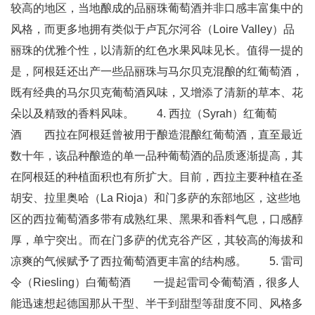
较高的地区，当地酿成的品丽珠葡萄酒并非口感丰富集中的
风格，而更多地拥有类似于卢瓦尔河谷（Loire Valley）品
丽珠的优雅个性，以清新的红色水果风味见长。值得一提的
是，阿根廷还出产一些品丽珠与马尔贝克混酿的红葡萄酒，
既有经典的马尔贝克葡萄酒风味，又增添了清新的草本、花
朵以及精致的香料风味。 4. 西拉（Syrah）红葡萄
酒 西拉在阿根廷曾被用于酿造混酿红葡萄酒，直至最近
数十年，该品种酿造的单一品种葡萄酒的品质逐渐提高，其
在阿根廷的种植面积也有所扩大。目前，西拉主要种植在圣
胡安、拉里奥哈（La Rioja）和门多萨的东部地区，这些地
区的西拉葡萄酒多带有成熟红果、黑果和香料气息，口感醇
厚，单宁突出。而在门多萨的优克谷产区，其较高的海拔和
凉爽的气候赋予了西拉葡萄酒更丰富的结构感。 5. 雷司
令（Riesling）白葡萄酒 一提起雷司令葡萄酒，很多人
能迅速想起德国那从干型、半干到甜型等甜度不同、风格多