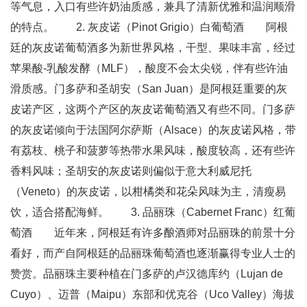
等气息，入口有些许奶油质感，兼具了清新优雅和温润顺滑
的特点。 2. 灰皮诺（Pinot Grigio）白葡萄酒 阿根
廷的灰皮诺葡萄酒多为新世界风格，干型、果味丰富，经过
苹果酸-乳酸发酵（MLF），酸度不会太尖锐，伴有些许油
滑质感。门多萨和圣胡安（San Juan）是阿根廷重要的灰
皮诺产区，这两个产区的灰皮诺葡萄酒又有些不同。门多萨
的灰皮诺倾向于法国阿尔萨斯（Alsace）的灰皮诺风格，带
有荔枝、桃子和菠萝等热带水果风味，酸度较高，还有些许
香料风味；圣胡安的灰皮诺则偏似于意大利威尼托
（Veneto）的灰皮诺，以柑橘类和花朵风味为主，清瘦易
饮，适合搭配海鲜。 3. 品丽珠（Cabernet Franc）红葡
萄酒 近年来，阿根廷有许多酿酒师对品丽珠的前景十分
看好，而产自阿根廷的品丽珠葡萄酒也逐渐赢得专业人士的
赞赏。品丽珠主要种植在门多萨的卢汉德库约（Lujan de
Cuyo）、迈普（Maipu）东部和优克谷（Uco Valley）海拔