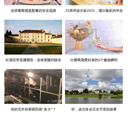
这些葡萄酒是配餐的安全选择
JS再评波尔多2015，满分最多的年份
红酒世界直播预告：圣埃美隆列级名
白葡萄酒爱好者的4个尴尬瞬间
庄大梅诺酒庄
你的无年份香槟到底“多大”？
听，波尔多名庄名字里的故事