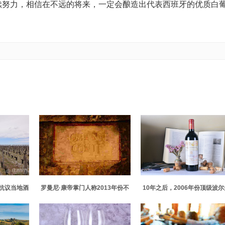
继续努力，相信在不远的将来，一定会酿造出代表西班牙的优质白
抗议当地酒
罗曼尼·康帝掌门人称2013年份不
10年之后，2006年份顶级波尔
剂
太理想
如何了？