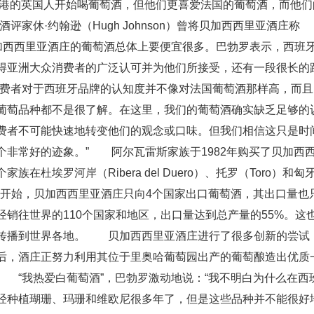
香港的英国人开始喝葡萄酒，但他们更喜爱法国的葡萄酒，而他们
家休·约翰逊（Hugh Johnson）曾将贝加西西里亚酒庄称
贝加西西里亚酒庄的葡萄酒总体上要便宜很多。巴勃罗表示，西班
得亚洲大众消费者的广泛认可并为他们所接受，还有一段很长的
费者对于西班牙品牌的认知度并不像对法国葡萄酒那样高，而且
葡萄品种都不是很了解。在这里，我们的葡萄酒确实缺乏足够的
费者不可能快速地转变他们的观念或口味。但我们相信这只是时
个非常好的迹象。” 阿尔瓦雷斯家族于1982年购买了贝加西
杜埃罗河岸（Ribera del Duero）、托罗（Toro）和匈
。刚开始，贝加西西里亚酒庄只向4个国家出口葡萄酒，其出口量也
经销往世界的110个国家和地区，出口量达到总产量的55%。这
酒传播到世界各地。 贝加西西里亚酒庄进行了很多创新的尝试
后，酒庄正努力利用其位于里奥哈葡萄园出产的葡萄酿造出优质
 “我热爱白葡萄酒”，巴勃罗激动地说：“我不明白为什么在西
经种植瑚珊、玛珊和维欧尼很多年了，但是这些品种并不能很好