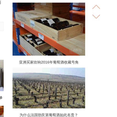
葡
亚洲买家吹响2016年葡萄酒收藏号角
多
为什么法国勃艮第葡萄酒如此名贵？