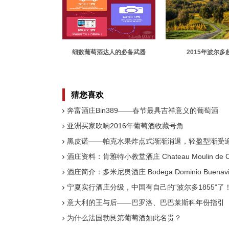
细数葡萄酒达人的必备武器
2015年波尔多
酒“质”与“量”
猜您喜欢
奔富酒庄Bin389——春节最具吉祥意义的葡萄酒
亚洲买家吹响2016年葡萄酒收藏号角
黑皮诺——帕克水果炸点式渐渐消退，轻盈型渐受
酒庄资料：肯雅特小教堂酒庄 Chateau Moulin de C
酒庄简介：多米尼奥酒庄 Bodega Dominio Buenavi
宁夏实行酒庄分级，中国有自己的“波尔多1855”了
意大利的王与后——巴罗洛、巴巴莱斯科年份指引
为什么法国勃艮第葡萄酒如此名贵？