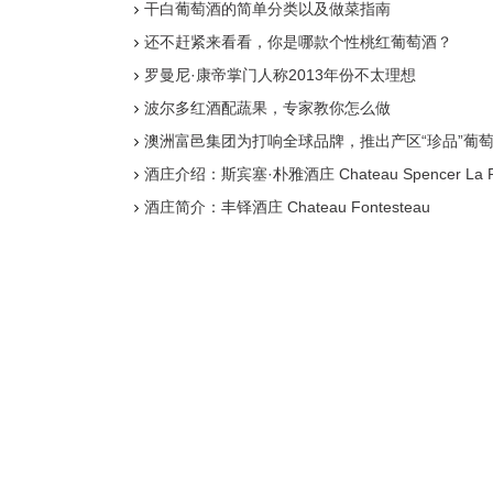
干白葡萄酒的简单分类以及做菜指南
还不赶紧来看看，你是哪款个性桃红葡萄酒？
罗曼尼·康帝掌门人称2013年份不太理想
波尔多红酒配蔬果，专家教你怎么做
澳洲富邑集团为打响全球品牌，推出产区“珍品”葡
酒庄介绍：斯宾塞·朴雅酒庄 Chateau Spencer La P
酒庄简介：丰铎酒庄 Chateau Fontesteau