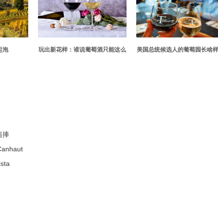
起泡
玩出新花样：谁说葡萄酒只能这么
美国总统候选人的葡萄园长啥
双丰收
喝？
追捧
anhaut
sta
！