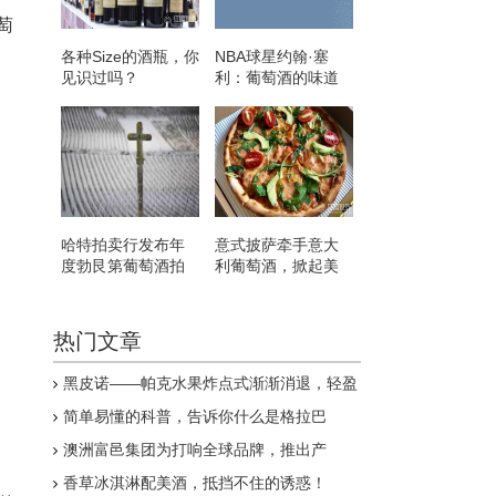
萄
各种Size的酒瓶，你
NBA球星约翰·塞
见识过吗？
利：葡萄酒的味道
就像亲吻一样美妙
哈特拍卖行发布年
意式披萨牵手意大
度勃艮第葡萄酒拍
利葡萄酒，掀起美
卖名单
食界的“文艺复兴”
热门文章
黑皮诺——帕克水果炸点式渐渐消退，轻盈
型渐受追捧
简单易懂的科普，告诉你什么是格拉巴
澳洲富邑集团为打响全球品牌，推出产
区“珍品”葡萄酒
香草冰淇淋配美酒，抵挡不住的诱惑！