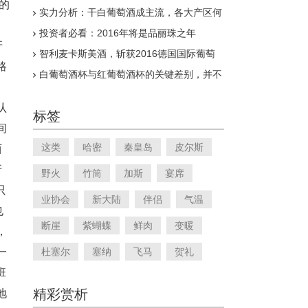
的
实力分析：干白葡萄酒成主流，各大产区何
去何从
投资者必看：2016年将是品丽珠之年
牙
智利麦卡斯美酒，斩获2016德国国际葡萄
路
酒大赛银奖
白葡萄酒杯与红葡萄酒杯的关键差别，并不
在尺寸
认
标签
间
这类
哈密
秦皇岛
皮尔斯
西
牙
野火
竹筒
加斯
宴席
只
业协会
新大陆
伴侣
气温
也
断崖
紫蝴蝶
鲜肉
变暖
，
一
杜塞尔
塞纳
飞马
贺礼
班
精彩赏析
地