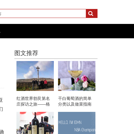
化
图文推荐
红酒世界勃艮第名
干白葡萄酒的简单
亚
庄探访之旅——格
分类以及做菜指南
们
鲁酒庄
额确