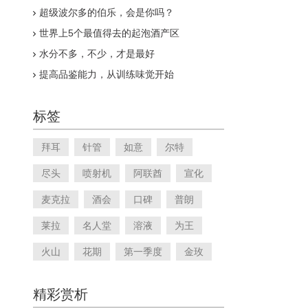
超级波尔多的伯乐，会是你吗？
世界上5个最值得去的起泡酒产区
水分不多，不少，才是最好
提高品鉴能力，从训练味觉开始
标签
拜耳
针管
如意
尔特
尽头
喷射机
阿联酋
宣化
麦克拉
酒会
口碑
普朗
莱拉
名人堂
溶液
为王
火山
花期
第一季度
金玫
精彩赏析