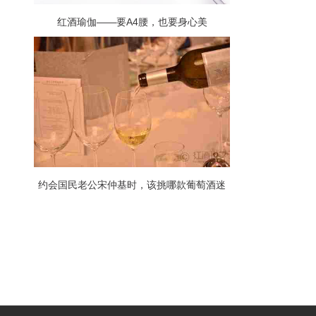
红酒瑜伽——要A4腰，也要身心美
约会国民老公宋仲基时，该挑哪款葡萄酒迷
住他