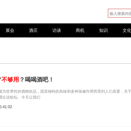
展会
酒庄
访谈
商机
知识
文
”
不够用
？喝喝酒吧！
成为世界性的酒精饮品，因其独特的风味和多种保健作用而受到人们喜爱，关
谓众说纷纭。今天让我们
6:41:02