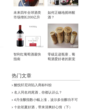
未来四年全球酒类
如何正确地摇杯醒
市场增长200亿升
酒？
向
智利红葡萄酒最快
零碳足迹瓶塞，葡
指南
萄酒爱好者的新宠
热门文章
酩悦轩尼诗陷入商标纠纷
名人同名鸡尾酒，你都认识么？
4月佳酿指数小幅上涨，波尔多佳酿功不可
没
十款初夏好酒，带来清爽好心情（下）