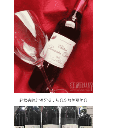
轻松去除红酒牙渍，从容绽放美丽笑容