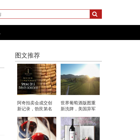
化
图文推荐
阿奇拍卖会成交创
世界葡萄酒版图重
新记录，勃艮第名
新洗牌，美国异军
酒仍唱主角
突起