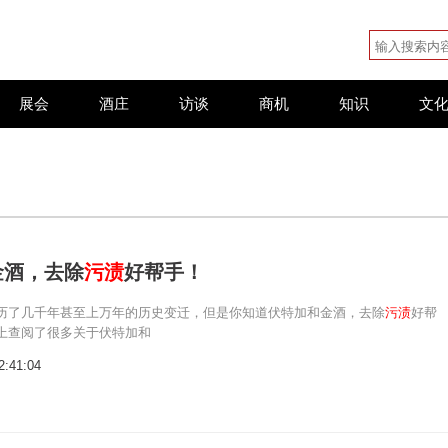
展会
酒庄
访谈
商机
知识
文
金酒，去除
污渍
好帮手！
历了几千年甚至上万年的历史变迁，但是你知道伏特加和金酒，去除
污渍
好帮
上查阅了很多关于伏特加和
2:41:04