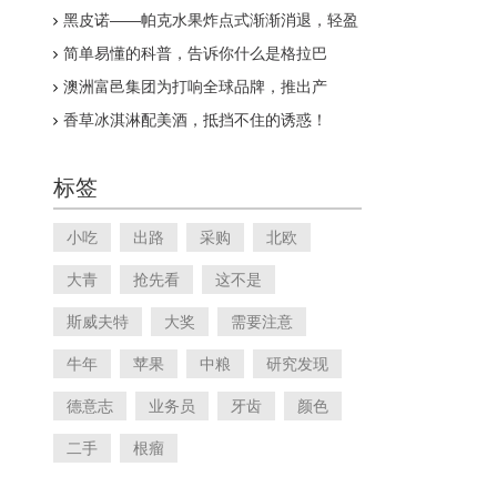
案了！
黑皮诺——帕克水果炸点式渐渐消退，轻盈
型渐受追捧
简单易懂的科普，告诉你什么是格拉巴
澳洲富邑集团为打响全球品牌，推出产
区“珍品”葡萄酒
香草冰淇淋配美酒，抵挡不住的诱惑！
标签
小吃
出路
采购
北欧
大青
抢先看
这不是
斯威夫特
大奖
需要注意
牛年
苹果
中粮
研究发现
德意志
业务员
牙齿
颜色
二手
根瘤