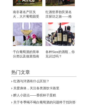
南非著名产区失
红酒世界勃艮第名
火，大片葡萄园受
庄探访之旅——格
灾
鲁酒庄
干白葡萄酒的简单
各种Size的酒瓶，你
分类以及做菜指南
见识过吗？
热门文章
红酒与洋酒有什么区别？
关爱身体，关注各类酒饮卡路里
醉人小甜点——香槟杯子蛋糕
关于冬季喝不喝白葡萄酒的问题终于找到答