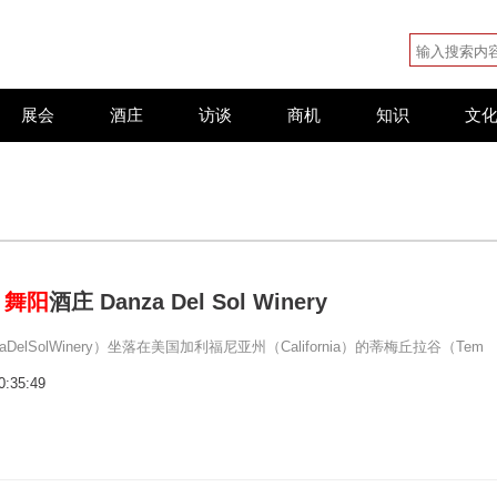
展会
酒庄
访谈
商机
知识
文
：
舞阳
酒庄 Danza Del Sol Winery
aDelSolWinery）坐落在美国加利福尼亚州（California）的蒂梅丘拉谷（Tem
0:35:49