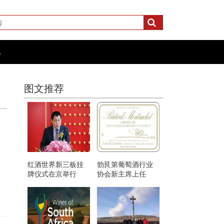
化
图文推荐
红酒世界新三板挂
勃艮第葡萄酒行业
牌仪式在京举行
协会新主席上任