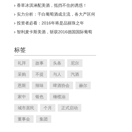
区“珍品”葡萄酒
香草冰淇淋配美酒，抵挡不住的诱惑！
实力分析：干白葡萄酒成主流，各大产区何
去何从
投资者必看：2016年将是品丽珠之年
智利麦卡斯美酒，斩获2016德国国际葡萄
酒大赛银奖
标签
礼拜
故事
头条
尼尔
采购
不提
与人
汽酒
恩斯
辣味
啤酒协会
赫尔
家中
银色
橄榄油
城市居民
个月
正式启动
董事会
集团