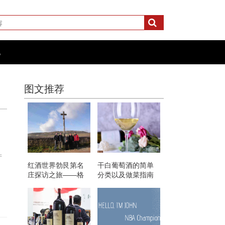
化
图文推荐
产
红酒世界勃艮第名
干白葡萄酒的简单
庄探访之旅——格
分类以及做菜指南
鲁酒庄