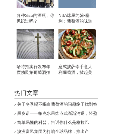
各种Size的酒瓶，你
NBA球星约翰·塞
见识过吗？
利：葡萄酒的味道
就像亲吻一样美妙
哈特拍卖行发布年
意式披萨牵手意大
度勃艮第葡萄酒拍
利葡萄酒，掀起美
卖名单
食界的“文艺复兴”
热门文章
关于冬季喝不喝白葡萄酒的问题终于找到答
案了！
黑皮诺——帕克水果炸点式渐渐消退，轻盈
型渐受追捧
简单易懂的科普，告诉你什么是格拉巴
澳洲富邑集团为打响全球品牌，推出产