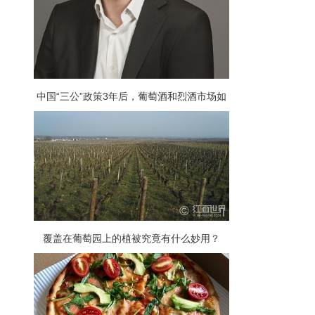
中国“三公”政策3年后，葡萄酒和烈酒市场如
何了？
覆盖在葡萄园上的植被究竟有什么妙用？